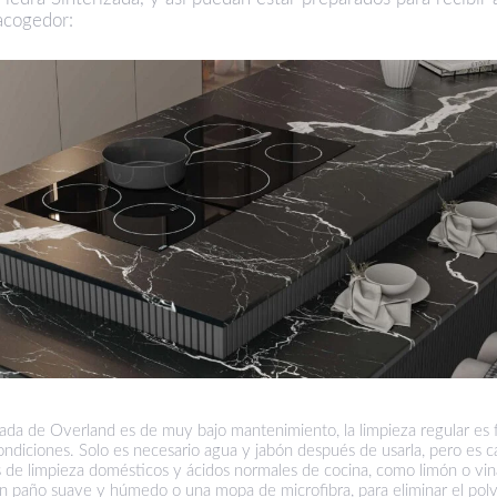
acogedor:
zada de Overland es de muy bajo mantenimiento, la limpieza regular es
ndiciones. Solo es necesario agua y jabón después de usarla, pero es 
de limpieza domésticos y ácidos normales de cocina, como limón o vi
 un paño suave y húmedo o una mopa de microfibra, para eliminar el polvo