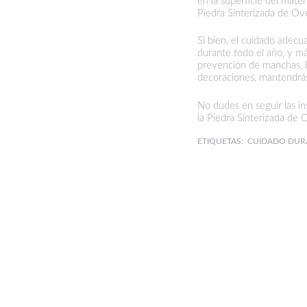
en la superficie del mate
Piedra Sinterizada de Ov
Si bien, el cuidado adecu
durante todo el año, y má
prevención de manchas, la
decoraciones, mantendrás 
No dudes en seguir las in
la Piedra Sinterizada de 
ETIQUETAS:
CUIDADO
DUR