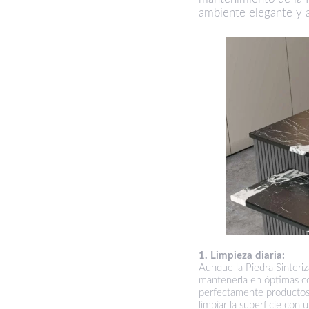
ambiente elegante y 
1. Limpieza diaria:
Aunque la Piedra Sinteri
mantenerla en óptimas co
perfectamente productos 
limpiar la superficie con