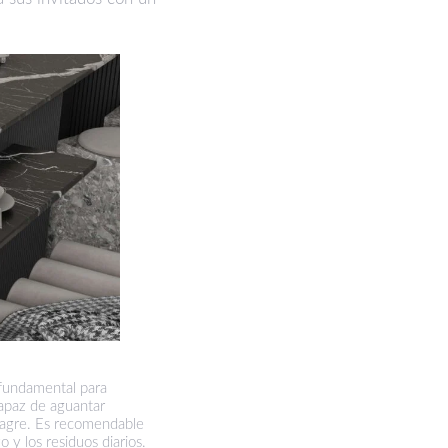
 fundamental para
capaz de aguantar
nagre. Es recomendable
 y los residuos diarios.