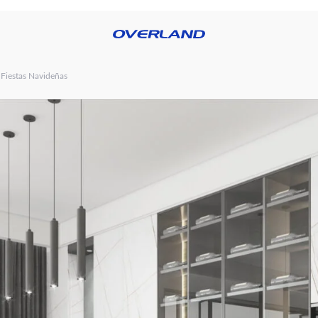
RE OVERLAND
BLOG
PRODUCTOS
CATÁLOGOS
DISTRIBUID
 Fiestas Navideñas
OS
FREGADEROS
GRIFERÍAS
LAMPARAS
S
PERSIANAS
PIEZAS
PORCELANATO
O
SANITARIAS