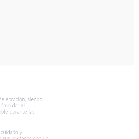
celebración, siendo
 cómo dar el
ble durante las
 cuidado y
a sus invitados con un