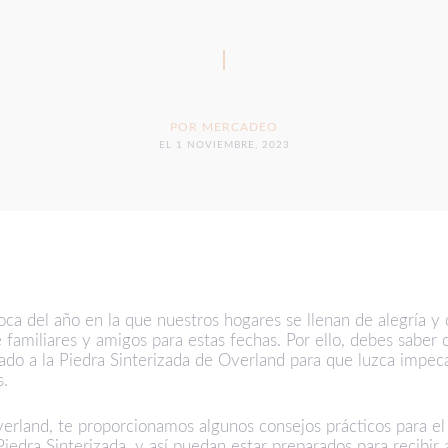
POR
MERCADEO
EL 1 NOVIEMBRE, 2023
ca del año en la que nuestros hogares se llenan de alegría y 
 familiares y amigos para estas fechas. Por ello, debes saber
ado a la
Piedra Sinterizada de Overland
para que luzca impeca
s.
erland
, te proporcionamos algunos consejos prácticos para el
iedra Sinterizada, y así puedan estar preparados para recibir 