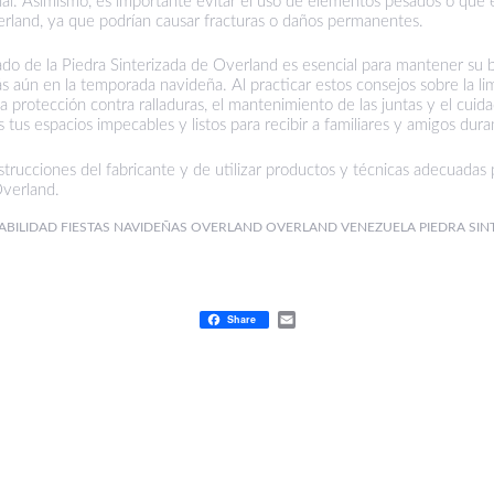
rial. Asimismo, es importante evitar el uso de elementos pesados o que 
erland, ya que podrían causar fracturas o daños permanentes.
ado de la
Piedra Sinterizada de Overland
es esencial para mantener su b
s aún en la temporada navideña. Al practicar estos consejos sobre la limp
 protección contra ralladuras, el mantenimiento de las juntas y el cuida
tus espacios impecables y listos para recibir a familiares y amigos duran
strucciones del fabricante y de utilizar productos y técnicas adecuadas
Overland.
ABILIDAD
FIESTAS NAVIDEÑAS
OVERLAND
OVERLAND VENEZUELA
PIEDRA SIN
Share
Email