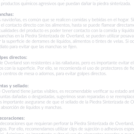
 productos químicos agresivos que puedan dañar la piedra sinterizada.
anchas:
 navideñas, es común que se realicen comidas y bebidas en el hogar. Si 
el contacto directo con los alimentos, hasta se puede flamear directame
 cualidades del producto es poder tener contacto con la comida y líquid
anchas en la Piedra Sinterizada de Overland, se pueden utilizar posav
r la superficie de derrames de líquidos, alimentos o tintes de velas. Si 
iato para evitar que las manchas se fijen.
lpes directos:
de Overland son resistentes a las ralladuras, pero es importante evitar e
os con la superficie. Por ello, se recomienda el uso de protectores de fie
 centros de mesa o adornos, para evitar golpes directos.
tas y sellado:
de Overland tiene juntas visibles, es recomendable verificar su estado a
 juntas dañadas o desgastadas, sugerimos sean reparadas o se reemplace
s importante asegurarse de que el sellado de la Piedra Sinterizada de 
a absorción de líquidos y manchas.
ecoraciones:
 o decoraciones que requieran perforar la Piedra Sinterizada de Overland
sgos. Por ello, recomendamos utilizar clips de sujeción o adhesivos espe