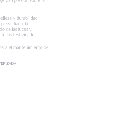
ejerzan presión sobre la
elleza y durabilidad
ieza diaria, la
do de las luces y
te las festividades.
 para el mantenimiento de
TERIZADA