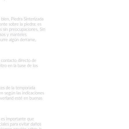
bien, Piedra Sinterizada
nte sobre la piedra; es
os sin preocupaciones. Sin
asos y manteles
ocurre algún derrame,
l contacto directo de
ltro en la base de los
ntes de la temporada
n según las indicaciones
Overland esté en buenas
, es importante que
ciales para evitar daños