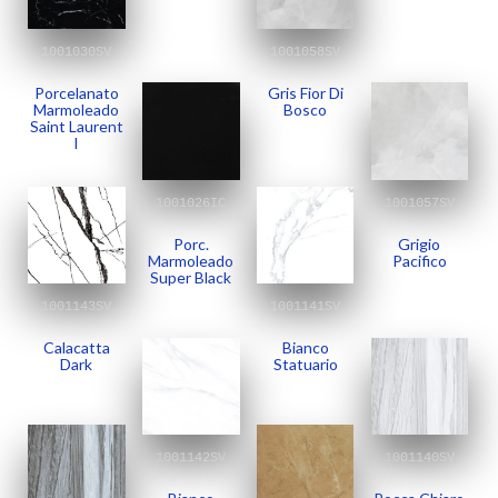
1001030SV
1001058SV
Porcelanato
Gris Fior Di
Marmoleado
Bosco
Saint Laurent
I
1001026IC
1001057SV
Porc.
Grigio
Marmoleado
Pacifico
Super Black
1001143SV
1001141SV
Calacatta
Bianco
Dark
Statuario
1001142SV
1001140SV