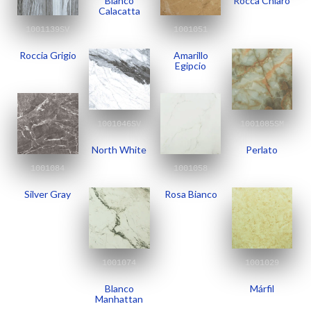
Bianco
Rocca Chiaro
Calacatta
1001139SV
1001051
Roccia Grigio
Amarillo
Egipcio
1001046SV
1001085SM
North White
Perlato
1001084
1001058
Silver Gray
Rosa Bianco
1001074
1001029
Blanco
Márfil
Manhattan