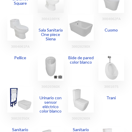
Square
3004100YK
3004062FA
Sala Sanitaria
Cuomo
One piece
Siena
3004061FA
3002029OX
Pellice
Bide de pared
color blanco
3002036OX
3001075
Urinario con
Trani
sensor
eléctrico
color blanco
3002035OX
3002026OX
Sanitario
Sanitario