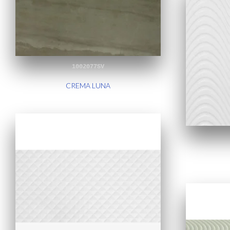
1002077SV
CREMA LUNA