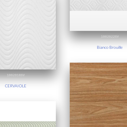
1002022SV
Bianco Brouille
1002018SV
CERVAIOLE