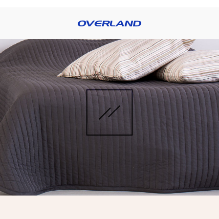
RE OVERLAND
BLOG
PRODUCTOS
CATÁLOGOS
DISTRIBUI
OS
FREGADEROS
GRIFERÍAS
LAMPARAS
L
ES
PERSIANAS
PIEZAS
PORCELANATO
ÑO
SANITARIAS