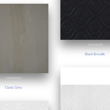
1002053SV
Black Brouille
1002064SV
Clasic Grey