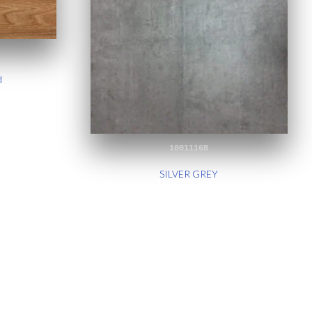
d
1001116B
SILVER GREY