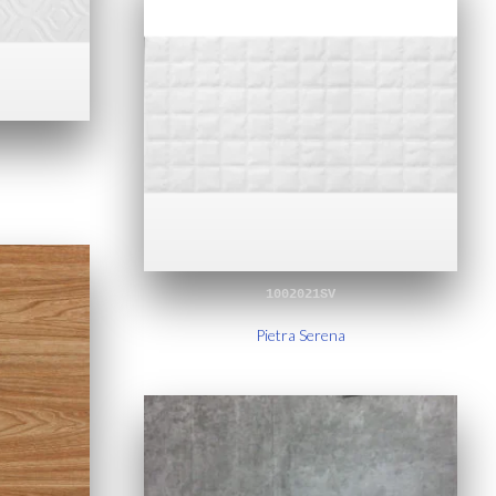
1002021SV
Pietra Serena