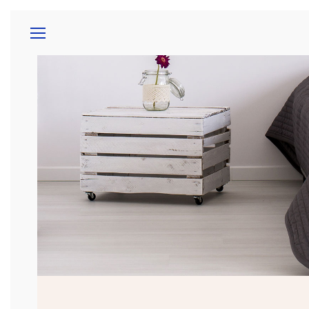
GARANTÍAS
SOB
ACCESORIOS
ELECTRODOMÉSTICOS
ESPEJ
MUEBL
DE BA