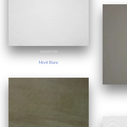
1002071SV
Mont Blanc