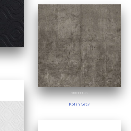
1001115B
Kotah Grey