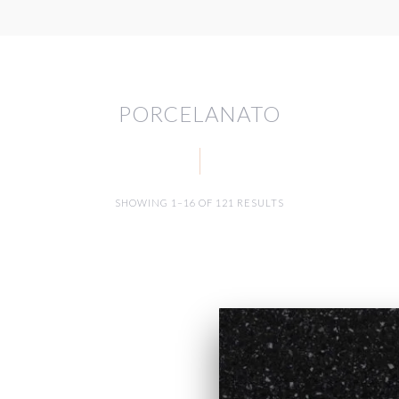
PORCELANATO
SHOWING 1–16 OF 121 RESULTS