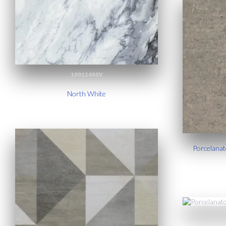
1001146SV
North White
Porcelanat