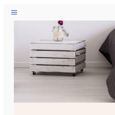
GARANTÍAS
SOB
ACCESORIOS
ELECTRODOMÉSTICOS
ESPEJ
MUEBL
DE BA