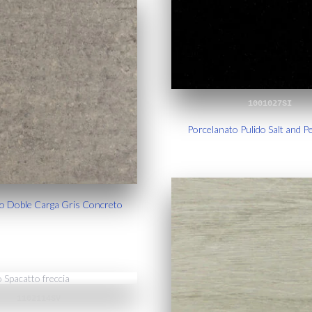
1001027SI
Porcelanato Pulido Salt and P
o Doble Carga Gris Concreto
1102114SV