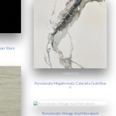
eper Black
1103021SI
Porcelanato Megaformato Calacatta Gold Blue
II
Porcelanato Vintage Azul Marrakech