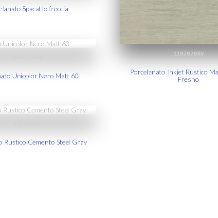
elanato Spacatto freccia
1102026SV
1002116SV
Porcelanato Inkjet Rustico Ma
nato Unicolor Nero Matt 60
Fresno
1002080B
o Rustico Cemento Steel Gray