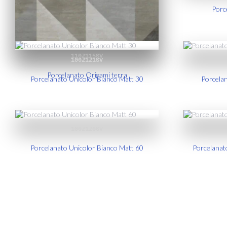
Porc
1102115SV
1002121SV
Porcelanato Origami terra
Porcelanato Unicolor Bianco Matt 30
Porcela
1002120SV
Porcelanato Unicolor Bianco Matt 60
Porcelanat