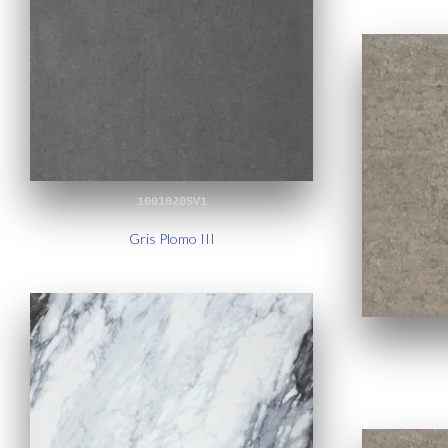
1001020SV1
Gris Plomo III