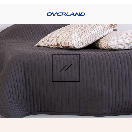
RE OVERLAND
BLOG
PRODUCTOS
CATÁLOGOS
DISTRIBUI
OS
FREGADEROS
GRIFERÍAS
LAMPARAS
L
ES
PERSIANAS
PIEZAS
PORCELANATO
ÑO
SANITARIAS