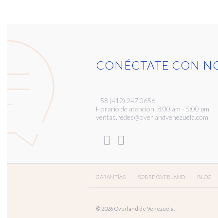
CONÉCTATE CON N
+58 (412) 247.0656
Horario de atención: 8:00 am - 5:00 pm
ventas.redes@overlandvenezuela.com
GARANTÍAS
SOBRE OVERLAND
BLOG
© 2026 Overland de Venezuela.