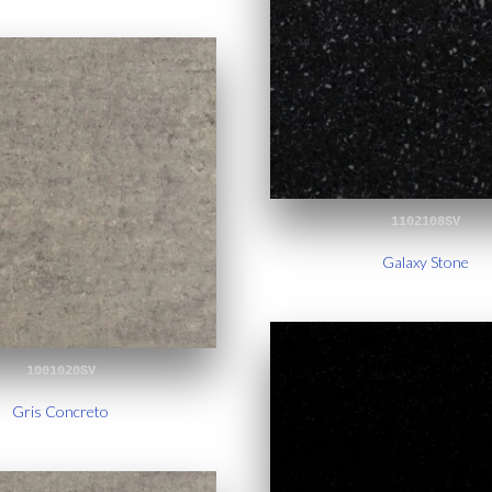
1102108SV
Galaxy Stone
1001020SV
Gris Concreto