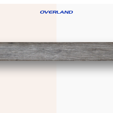
RE OVERLAND
BLOG
PRODUCTOS
CATÁLOGOS
DISTRIBUID
OS
FREGADEROS
GRIFERÍAS
LAMPARAS
S
PERSIANAS
PIEZAS
PORCELANATO
O
SANITARIAS