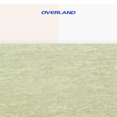
RE OVERLAND
BLOG
PRODUCTOS
CATÁLOGOS
DISTRIBUID
OS
FREGADEROS
GRIFERÍAS
LAMPARAS
S
PERSIANAS
PIEZAS
PORCELANATO
O
SANITARIAS