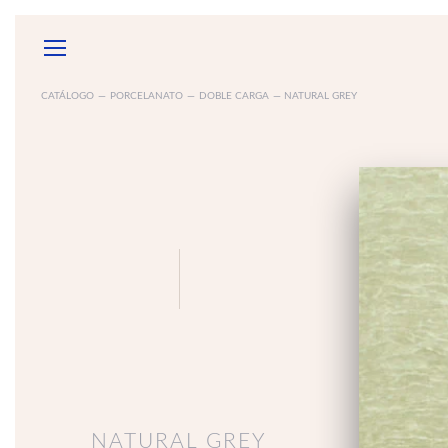
CATÁLOGO
—
PORCELANATO
—
DOBLE CARGA
— NATURAL GREY
GARANTÍAS
SOB
ACCESORIOS
ELECTRODOMÉSTICOS
ESPEJ
MUEBLE
DE BAÑ
NATURAL GREY