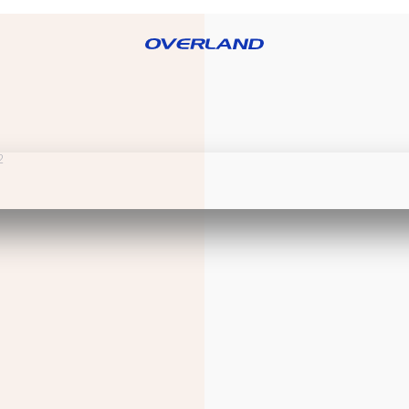
RE OVERLAND
BLOG
PRODUCTOS
CATÁLOGOS
DISTRIBUID
OS
FREGADEROS
GRIFERÍAS
LAMPARAS
S
PERSIANAS
PIEZAS
PORCELANATO
O
SANITARIAS