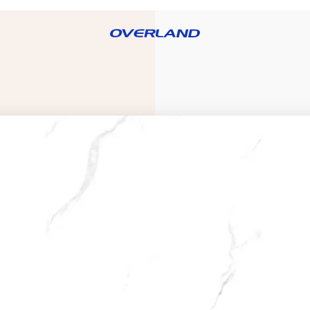
RE OVERLAND
BLOG
PRODUCTOS
CATÁLOGOS
DISTRIBUID
OS
FREGADEROS
GRIFERÍAS
LAMPARAS
S
PERSIANAS
PIEZAS
PORCELANATO
O
SANITARIAS