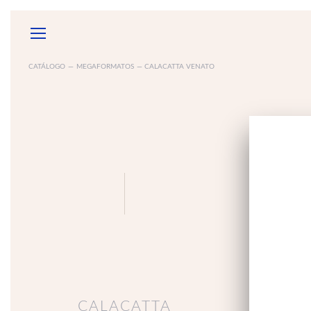
CATÁLOGO
—
MEGAFORMATOS
— CALACATTA VENATO
GARANTÍAS
SOB
ACCESORIOS
ELECTRODOMÉSTICOS
ESPEJ
MUEBLE
DE BAÑ
CALACATTA