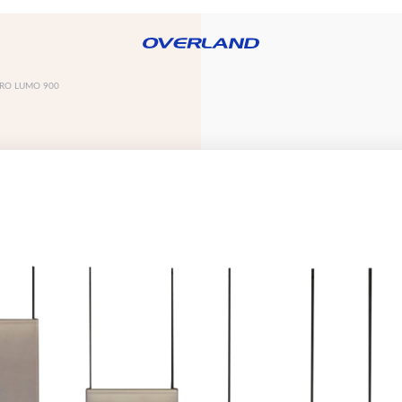
RO LUMO 900
RE OVERLAND
BLOG
PRODUCTOS
CATÁLOGOS
DISTRIBUID
OS
FREGADEROS
GRIFERÍAS
LAMPARAS
S
PERSIANAS
PIEZAS
PORCELANATO
O
SANITARIAS