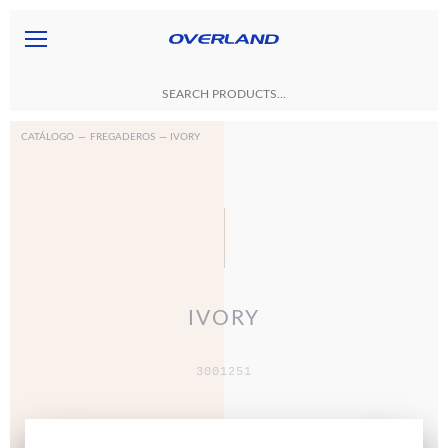
CATÁLOGO
—
FREGADEROS
— IVORY
IVORY
3001251